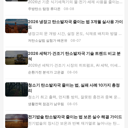
2026년 기준 식기세척기의 물·전기·세제 사용을 줄이는
숨은 팁 15가지를 소개합니다. 에코 코스, 적재...
주방탄소 탐정 류다온
08-08
2026 냉장고 탄소발자국 줄이는 법 3개월 실사용 가이
드
냉장고의 문 개방 시간, 설정 온도, 식재료 배치와 방열 공
간을 3개월간 직접 바꿔 본 후기입니다. 실패...
저탄소살림 실험가 배온유
08-07
2026 세탁기·건조기 탄소발자국 기술 트렌드 비교 분
석
2026년 세탁기·건조기 시장의 히트펌프, AI 세탁, 미세섬
유 필터, 수리 가능성 트렌드를 비교하고 전기·...
순환가전 분석가 고은결
08-06
청소기 탄소발자국 줄이는 법, 실패 사례 10가지 총정
리
청소기 최고 출력, 먼지통 방치, 잘못된 충전과 중복 운행
이 탄소발자국을 키웁니다. 2026년 기준 무선·...
생활전력 점검가 남우림
08-05
전기밥솥 탄소발자국 줄이는 법 보온 실수 해결 가이드
전기밥솥의 장시간 보온과 반복 재가열로 늘어나는 탄소