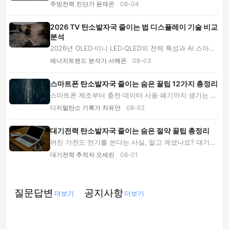
발자국을 줄이는 방법을 안내합니다. 밥 냄새와 ...
주방전력 진단가 윤재온
08-04
2026 TV 탄소발자국 줄이는 법 디스플레이 기술 비교
분석
2026년 OLED·미니 LED·QLED의 전력 특성과 AI 스마트
기능, 대기전력, 수리 가능성까지 비교해 TV 탄소...
에너지트렌드 분석가 서해온
08-03
스마트폰 탄소발자국 줄이는 숨은 꿀팁 12가지 총정리
스마트폰 제조부터 충전·데이터 사용·폐기까지 생기는 탄
소발자국을 줄이는 방법을 소개합니다. 배터리 ...
디지털탄소 기록가 차유안
08-02
대기전력 탄소발자국 줄이는 숨은 절약 꿀팁 총정리
꺼진 가전도 전기를 쓴다는 사실, 알고 계셨나요? 대기전
력 측정법부터 스마트 플러그 자동화, 멀티탭 ...
대기전력 추적자 오세린
08-01
질문답변
공지사항
더보기
더보기