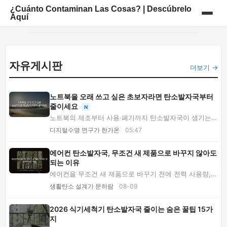
¿Cuánto Contaminan Las Cosas? | Descúbrelo
Aquí
홈
자유게시판
게시판
더보기 →
노트북을 오래 쓰고 싶은 초보자라면 탄소발자국부터
줄이세요
N
노트북의 제조부터 사용·폐기까지 탄소발자국이 생기는
과정을 쉽게 설명합니다. 배터리 관리, 절전 설...
디지털수명 연구가 한가온
05:47
에어컨 탄소발자국, 무조건 새 제품으로 바꾸지 않아도
되는 이유
에어컨을 무조건 새 제품으로 바꾸기 전에 전력 사용량,
냉매 누출, 필터와 실외기 상태를 진단하는 법...
생활탄소 설계가 문하람
08-09
2026 식기세척기 탄소발자국 줄이는 숨은 꿀팁 15가
지