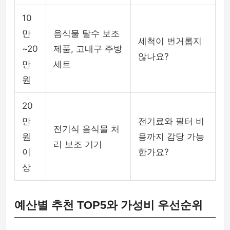
10
만
음식물 탈수 보조
세척이 번거롭지
~20
제품, 고내구 주방
않나요?
만
세트
원
20
만
전기료와 필터 비
전기식 음식물 처
원
용까지 감당 가능
리 보조 기기
이
한가요?
상
예산별 추천 TOP5와 가성비 우선순위