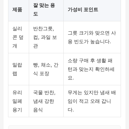
잘 맞는 용
제품
가성비 포인트
도
실리
반찬그릇,
그릇 크기와 맞으면 사
콘 덮
컵, 과일 보
용 빈도가 높습니다.
개
관
소량 구매 후 생활 패
밀랍
빵, 채소, 간
턴과 맞는지 확인하세
랩
식 포장
요.
유리
국물 반찬,
무게는 있지만 냄새 배
밀폐
냄새 강한
임이 적고 오래 갑니
용기
음식
다.